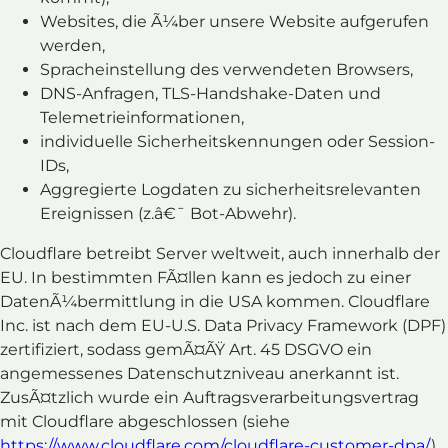
Websites, die Ã¼ber unsere Website aufgerufen
werden,
Spracheinstellung des verwendeten Browsers,
DNS-Anfragen, TLS-Handshake-Daten und
Telemetrieinformationen,
individuelle Sicherheitskennungen oder Session-
IDs,
Aggregierte Logdaten zu sicherheitsrelevanten
Ereignissen (z.â€¯ Bot-Abwehr).
Cloudflare betreibt Server weltweit, auch innerhalb der
EU. In bestimmten FÃ¤llen kann es jedoch zu einer
DatenÃ¼bermittlung in die USA kommen. Cloudflare
Inc. ist nach dem EU-U.S. Data Privacy Framework (DPF)
zertifiziert, sodass gemÃ¤ÃŸ Art. 45 DSGVO ein
angemessenes Datenschutzniveau anerkannt ist.
ZusÃ¤tzlich wurde ein Auftragsverarbeitungsvertrag
mit Cloudflare abgeschlossen (siehe
https://www.cloudflare.com/cloudflare-customer-dpa/
).