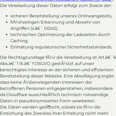
Die Verarbeitung dieser Daten erfolgt zum Zweck der:
sicheren Bereitstellung unseres Onlineangebots,
frÃ¼hzeitigen Erkennung und Abwehr von
Angriffen (z.â€¯ DDoS),
technischen Optimierung der Ladezeiten durch
Caching,
Einhaltung regulatorischer Sicherheitsstandards.
Die Rechtsgrundlage fÃ¼r die Verarbeitung ist Art.â€¯6
Abs.â€¯1 lit.â€¯f DSGVO, gestÃ¼tzt auf unser
berechtigtes Interesse an der sicheren und effizienten
Bereitstellung dieser Website. Eine AbwÃ¤gung ergibt,
dass keine Ã¼berwiegenden Interessen der
betroffenen Personen entgegenstehen, insbesondere
da Cloudflare ausschlieÃŸlich technisch notwendige
Daten in pseudonymisierter Form verarbeitet.
Die Daten werden gelÃ¶scht, sobald sie fÃ¼r die
Erreichung des Zweckes ihrer Erhebung nicht mehr