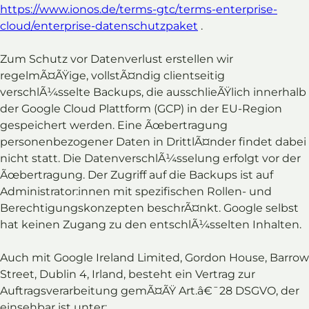
https://www.ionos.de/terms-gtc/terms-enterprise-
cloud/enterprise-datenschutzpaket
.
Zum Schutz vor Datenverlust erstellen wir
regelmÃ¤ÃŸige, vollstÃ¤ndig clientseitig
verschlÃ¼sselte Backups, die ausschlieÃŸlich innerhalb
der Google Cloud Plattform (GCP) in der EU-Region
gespeichert werden. Eine Ãœbertragung
personenbezogener Daten in DrittlÃ¤nder findet dabei
nicht statt. Die DatenverschlÃ¼sselung erfolgt vor der
Ãœbertragung. Der Zugriff auf die Backups ist auf
Administrator:innen mit spezifischen Rollen- und
Berechtigungskonzepten beschrÃ¤nkt. Google selbst
hat keinen Zugang zu den entschlÃ¼sselten Inhalten.
Auch mit Google Ireland Limited, Gordon House, Barrow
Street, Dublin 4, Irland, besteht ein Vertrag zur
Auftragsverarbeitung gemÃ¤ÃŸ Art.â€¯28 DSGVO, der
einsehbar ist unter: