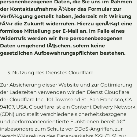
personenbezogenen Daten, die Sie uns im Rahmen
der Kontaktaufnahme Ã¼ber das Formular zur
VerfÃ¼gung gestellt haben, jederzeit mit Wirkung
fÃ¼r die Zukunft widerrufen. Hierzu genÃ¼gt eine
formlose Mitteilung per E-Mail an. Im Falle eines
Widerrufs werden wir Ihre personenbezogenen
Daten umgehend lÃ¶schen, sofern keine
gesetzlichen Aufbewahrungspflichten bestehen.
Nutzung des Dienstes Cloudflare
Zur Absicherung dieser Website und zur Optimierung
der Ladezeiten verwenden wir den Dienst Cloudflare
der Cloudflare Inc., 101 Townsend St., San Francisco, CA
94107, USA. Cloudflare ist ein Content Delivery Network
(CDN) und stellt verschiedene sicherheitsbezogene
und performanceorientierte Funktionen bereit â€“
insbesondere zum Schutz vor DDoS-Angriffen, zur
VerschlÃ¼sselung des Datenverkehrs (SSL/TLS), zur