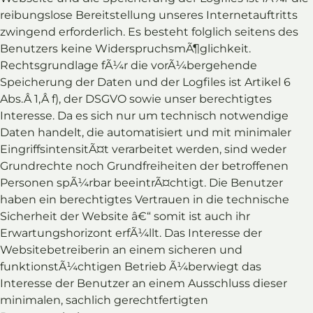
reibungslose Bereitstellung unseres Internetauftritts
zwingend erforderlich. Es besteht folglich seitens des
Benutzers keine WiderspruchsmÃ¶glichkeit.
Rechtsgrundlage fÃ¼r die vorÃ¼bergehende
Speicherung der Daten und der Logfiles ist Artikel 6
Abs.Â 1,Â f), der DSGVO sowie unser berechtigtes
Interesse. Da es sich nur um technisch notwendige
Daten handelt, die automatisiert und mit minimaler
EingriffsintensitÃ¤t verarbeitet werden, sind weder
Grundrechte noch Grundfreiheiten der betroffenen
Personen spÃ¼rbar beeintrÃ¤chtigt. Die Benutzer
haben ein berechtigtes Vertrauen in die technische
Sicherheit der Website â€“ somit ist auch ihr
Erwartungshorizont erfÃ¼llt. Das Interesse der
Websitebetreiberin an einem sicheren und
funktionstÃ¼chtigen Betrieb Ã¼berwiegt das
Interesse der Benutzer an einem Ausschluss dieser
minimalen, sachlich gerechtfertigten