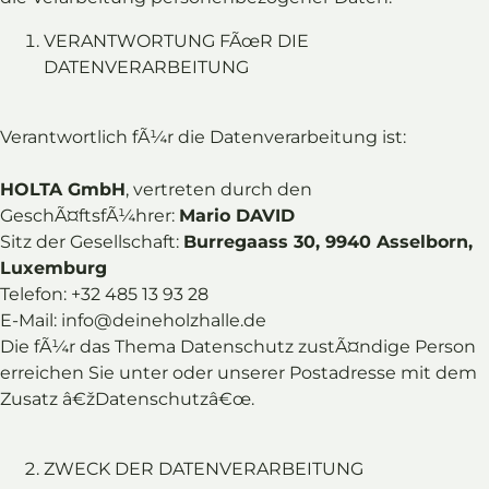
VERANTWORTUNG FÃœR DIE
DATENVERARBEITUNG
Verantwortlich fÃ¼r die Datenverarbeitung ist:
HOLTA GmbH
, vertreten durch den
GeschÃ¤ftsfÃ¼hrer:
Mario DAVID
Sitz der Gesellschaft:
Burregaass 30, 9940 Asselborn,
Luxemburg
Telefon: +32 485 13 93 28
E-Mail: info@deineholzhalle.de
Die fÃ¼r das Thema Datenschutz zustÃ¤ndige Person
erreichen Sie unter oder unserer Postadresse mit dem
Zusatz â€žDatenschutzâ€œ.
ZWECK DER DATENVERARBEITUNG