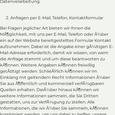
Datenverarbeitung.
Anfragen per E-Mail, Telefon, Kontaktformular
Bei Fragen jeglicher Art bieten wir Ihnen die
MÃ¶glichkeit, mit uns per E-Mail, Telefon oder Ã¼ber
ein auf der Website bereitgestelltes Formular Kontakt
aufzunehmen. Dabei ist die Angabe einer gÃ¼ltigen E-
Mail-Adresse erforderlich, damit wir wissen, von wem
die Anfrage stammt und um diese beantworten zu
kÃ¶nnen. Weitere Angaben kÃ¶nnen freiwillig
getÃ¤tigt werden. SchlieÃŸlich kÃ¶nnen wir im
Einklang mit geltendem Recht Informationen Ã¼ber
Sie aus Ã¶ffentlich und kommerziell verfÃ¼gbaren
Quellen erhalten. DarÃ¼ber hinaus kÃ¶nnen wir
weitere Informationen sammeln, die Sie Dritten
gestatten, uns zur VerfÃ¼gung zu stellen. Alle
Informationen, die wir Ã¼ber Sie sammeln, kÃ¶nnen
kombiniert werden, um uns dabei zu helfen, unsere