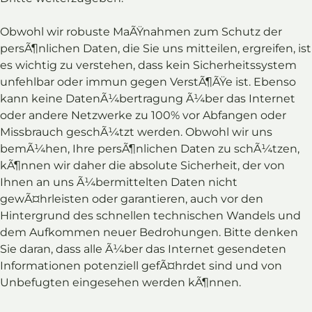
Obwohl wir robuste MaÃŸnahmen zum Schutz der
persÃ¶nlichen Daten, die Sie uns mitteilen, ergreifen, ist
es wichtig zu verstehen, dass kein Sicherheitssystem
unfehlbar oder immun gegen VerstÃ¶ÃŸe ist. Ebenso
kann keine DatenÃ¼bertragung Ã¼ber das Internet
oder andere Netzwerke zu 100% vor Abfangen oder
Missbrauch geschÃ¼tzt werden. Obwohl wir uns
bemÃ¼hen, Ihre persÃ¶nlichen Daten zu schÃ¼tzen,
kÃ¶nnen wir daher die absolute Sicherheit, der von
Ihnen an uns Ã¼bermittelten Daten nicht
gewÃ¤hrleisten oder garantieren, auch vor den
Hintergrund des schnellen technischen Wandels und
dem Aufkommen neuer Bedrohungen. Bitte denken
Sie daran, dass alle Ã¼ber das Internet gesendeten
Informationen potenziell gefÃ¤hrdet sind und von
Unbefugten eingesehen werden kÃ¶nnen.