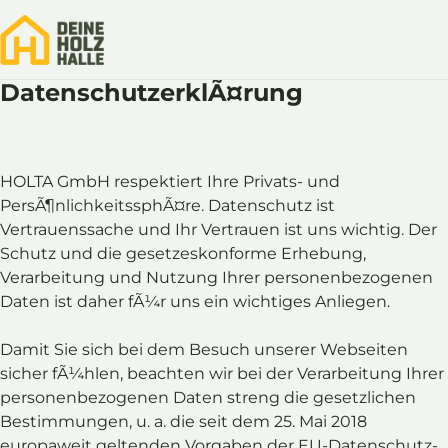
DatenschutzerklÃ¤rung
Anfrage starten
Halle konfigurieren
DetaillÃ¶sungen
Projektablauf
HOLTA GmbH respektiert Ihre Privats- und
PersÃ¶nlichkeitssphÃ¤re. Datenschutz ist
Baupartner
Vertrauenssache und Ihr Vertrauen ist uns wichtig. Der
Kontakt
Schutz und die gesetzeskonforme Erhebung,
Verarbeitung und Nutzung Ihrer personenbezogenen
Baupartnerportal
Daten ist daher fÃ¼r uns ein wichtiges Anliegen.
Anrufen
E-Mail schicken
Damit Sie sich bei dem Besuch unserer Webseiten
sicher fÃ¼hlen, beachten wir bei der Verarbeitung Ihrer
personenbezogenen Daten streng die gesetzlichen
Bestimmungen, u. a. die seit dem 25. Mai 2018
europaweit geltenden Vorgaben der EU-Datenschutz-